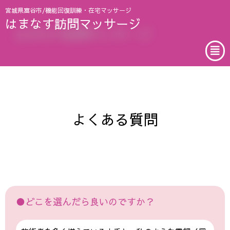
宮城県富谷市/機能回復訓練・在宅マッサージ
はまなす訪問マッサージ
コ
ン
テ
ン
ツ
へ
ス
よくある質問
キ
ッ
プ
●どこを選んだら良いのですか？